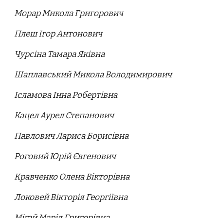
Морар Микола Григорович
Плеш Ігор Антонович
Чурсіна Тамара Яківна
Шаплавський Микола Володимирович
Ісламова Інна Робертівна
Кацел Аурел Степанович
Павлович Лариса Борисівна
Роговий Юрій Євгенович
Кравченко Олена Вікторівна
Локовей Вікторія Георгіївна
Мігай Марія Григорівна