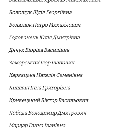
Волощук Лідія Георгіївна
Волянюк Петро Михайлович
Годованець Юлія Дмитрівна
Дячук Віоріка Василівна
Заморський Ігор Іванович
Карвацька Наталія Семенівна
Кишкан Інна Григорівна
Кривецький Віктор Васильович
Лобода Володимир Дмитрович
Мардар Ганна Іванівна