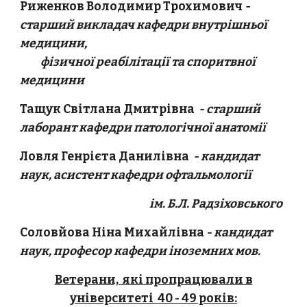
Риженков Володимир Трохимович
-
старший викладач кафедри внутрішньої
медицини,
фізичної реабілітації та споритвної
медицини
Тащук Світлана Дмитрівна
- старший
лаборант кафедри патологічної анатомії
Ловля Генрієта Данилівна
- кандидат
наук, асистент кафедри офтальмології
ім. Б.Л. Радзіховського
Соловйова Ніна Михайлівна
- кандидат
наук, професор кафедри іноземних мов.
Ветерани, які пропрацювали в
університеті 40 - 49 років: