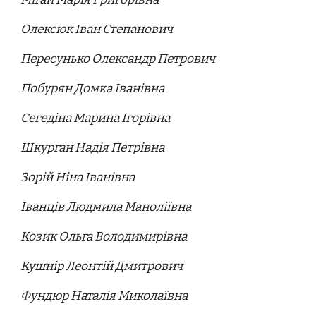
Олексюк Іван Степанович
Пересунько Олександр Петрович
Побурян Домка Іванівна
Сегедіна Марина Ігорівна
Шкурган Надія Петрівна
Зорій Ніна Іванівна
Іванців Людмила Маноліївна
Козик Ольга Володимирівна
Кушнір Леонтій Дмитрович
Фундюр Наталія Миколаївна