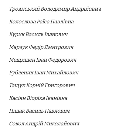
Троянський Володимир Андрійович
Колоскова Раїса Павлівна
Курик Василь Іванович
Марчук Федір Дмитрович
Мещишен Іван Федорович
Рубленик Іван Михайлович
Тащук Корній Григорович
Касіян Віоріка Іванівна
Пішак Василь Павлович
Сокол Андрій Миколайович