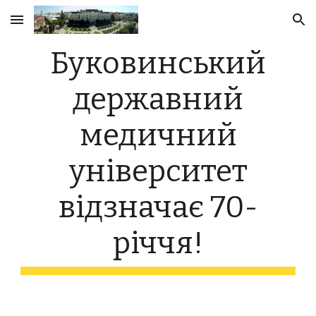
Skip to main content
Skip to navigation
Буковинський
державний
медичний
університет
відзначає 70-
річчя!