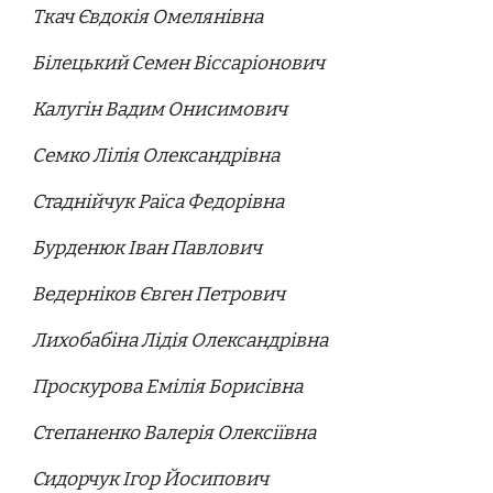
Ткач Євдокія Омелянівна
Білецький Семен Віссаріонович
Калугін Вадим Онисимович
Семко Лілія Олександрівна
Стаднійчук Раїса Федорівна
Бурденюк Іван Павлович
Ведерніков Євген Петрович
Лихобабіна Лідія Олександрівна
Проскурова Емілія Борисівна
Степаненко Валерія Олексіївна
Сидорчук Ігор Йосипович