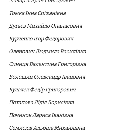
Макар Богдан Григорович
Томка Інна Єпіфанівна
Дугаєв Михайло Опанасович
Курченко Ігор Федорович
Оленович Людмила Василівна
Синиця Валентина Григорівна
Волошин Олександр Іванович
Кулачек Федір Григорович
Потапова Лідія Борисівна
Починок Лариса Іванівна
Семисюк Альбіна Михайлівна