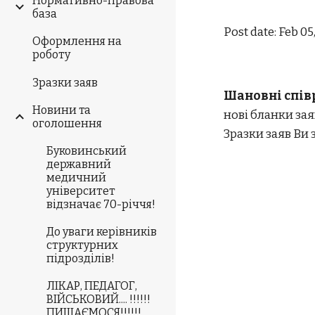
Нормативно-правова
база
Post date: Feb 05
Оформлення на
роботу
Зразки заяв
Шановні спів
Новини та
нові бланки зая
оголошення
Зразки заяв Ви 
Буковинський
державний
медичний
університет
відзначає 70-річчя!
До уваги керівників
структурних
підрозділів!
ЛІКАР, ПЕДАГОГ,
ВІЙСЬКОВИЙ.... !!!!!!
ПИШАЄМОСЯ!!!!!!