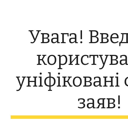
ip to main content
Skip to navigat
Увага! Введ
користув
уніфіковані
заяв!