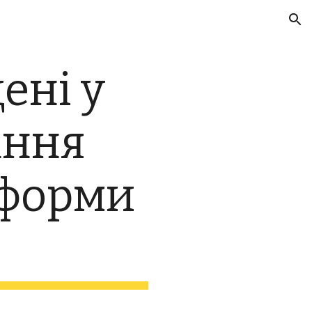
ion
ені у
ання
 форми