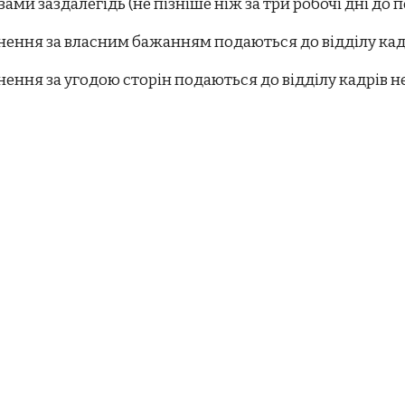
ами заздалегідь (не пізніше ніж за три робочі дні до по
ьнення за власним бажанням подаються до відділу кад
нення за угодою сторін подаються до відділу кадрів н