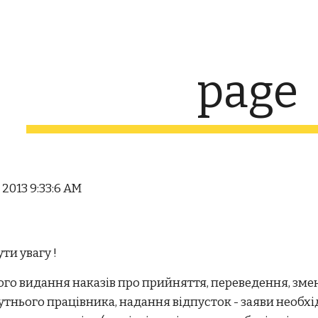
ip to main content
Skip to navigat
page
, 2013 9:33:6 AM
ти увагу !
о видання наказів про прийняття, переведення, змен
тнього працівника, надання відпусток - заяви необхід