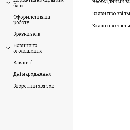
Нормативно-правова
необхідними віз
база
Заяви про звіл
Оформлення на
роботу
Заяви про звіль
Зразки заяв
Новини та
оголошення
Вакансії
Дні народження
Зворотній звя'зок