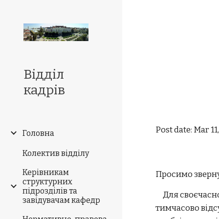
Sk
Відділ
кадрів
Post date: Mar 11
Головна
Колектив відділу
Керівникам
Просимо зверну
структурних
підрозділів та
Для своєчасног
завідувачам кафедр
тимчасово відсу