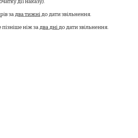
чатку дії наказу).
рів за
два тижні
до дати звільнення.
е пізніше ніж за
два дні
до дати звільнення.